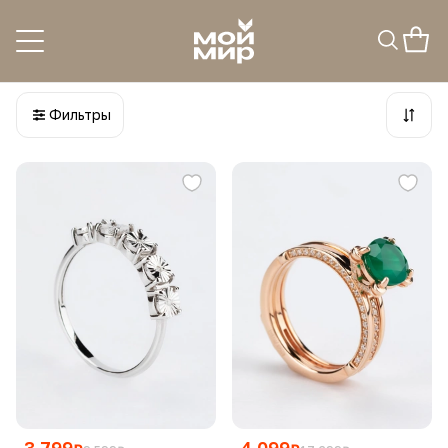
Кольца и перстни серебро
31
товар
Фильтры
3 799
4 099