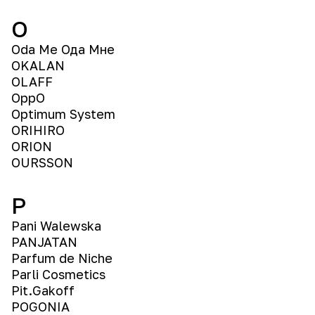
O
Oda Me Ода Мне
OKALAN
OLAFF
OppO
Optimum System
ORIHIRO
ORION
OURSSON
P
Pani Walewska
PANJATAN
Parfum de Niche
Parli Cosmetics
Pit.Gakoff
POGONIA