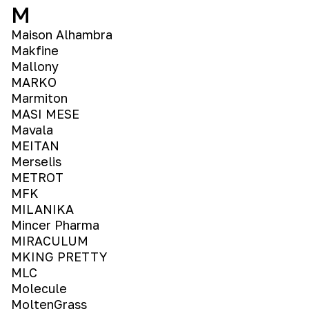
M
Maison Alhambra
Makfine
Mallony
MARKO
Marmiton
MASI MESE
Mavala
MEITAN
Merselis
METROT
MFK
MILANIKA
Mincer Pharma
MIRACULUM
MKING PRETTY
MLC
Molecule
MoltenGrass