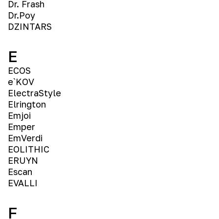
Dr. Frash
Dr.Рoy
DZINTARS
E
ECOS
e`KOV
ElectraStyle
Elrington
Emjoi
Emper
EmVerdi
EOLITHIC
ERUYN
Escan
EVALLI
F