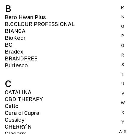
B
M
Baro Hwan Plus
N
B.COLOUR PROFESSIONAL
O
BIANCA
P
BioKedr
BQ
Q
Bradex
R
BRANDFREE
Burlesco
S
T
C
U
CATALINA
V
CBD THERAPY
W
Cello
Cera di Cupra
X
Cessidy
Y
CHERRY`N
А-Я
Claderm