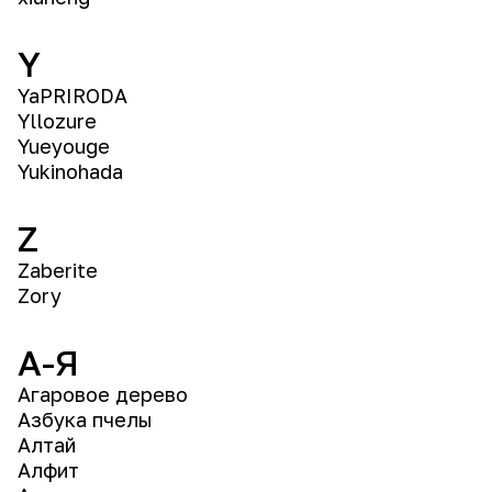
Y
YaPRIRODA
Yllozure
Yueyouge
Yukinohada
Z
Zaberite
Zory
А-Я
Агаровое дерево
Азбука пчелы
Алтай
Алфит