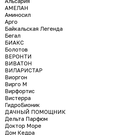
Альсария
АМЕЛАН
Аминосил
Арго
Байкальская Легенда
Бегал
БИАКС
Болотов
ВЕРОНТИ
ВИВАТОН
ВИЛАРИСТАР
Виоргон
Вирго М
Вирфортис
Вистерра
ГидроБионик
ДАЧНЫЙ ПОМОЩНИК
Дельта Парфюм
Доктор Море
Дом Кедра