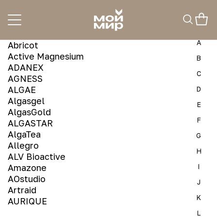
A
0-9
ABL
A
Abricot
Active Magnesium
B
ADANEX
C
AGNESS
ALGAE
D
Algasgel
E
AlgasGold
F
ALGASTAR
AlgaTea
G
Allegro
H
ALV Bioactive
Amazone
I
AOstudio
J
Artraid
K
AURIQUE
L