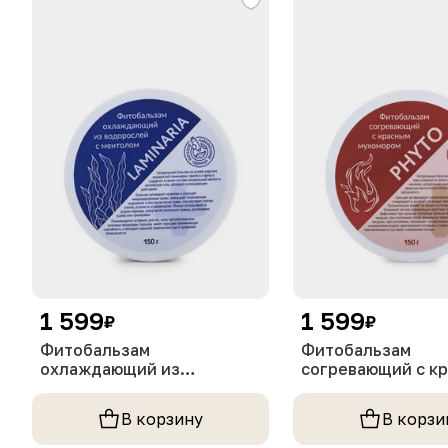
1 599
1 599
₽
₽
Фитобальзам
Фитобальзам
охлаждающий из
согревающий с к
водорослей с ментолом,
мухомором, 150 г
150 г
В корзину
В корзи