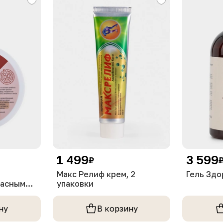
1 499
3 599
₽
Макс Релиф крем, 2
Гель Здо
расным
упаковки
ну
В корзину