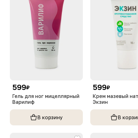
599
599
₽
₽
Гель для ног мицеллярный
Крем мазевый на
Варилиф
Экзин
В корзину
В корзи