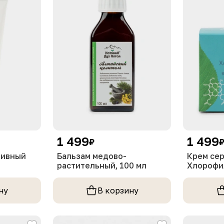
1 499
1 499
₽
тивный
Бальзам медово-
Крем се
растительный, 100 мл
Хлорофи
Дух Алта
ну
В корзину