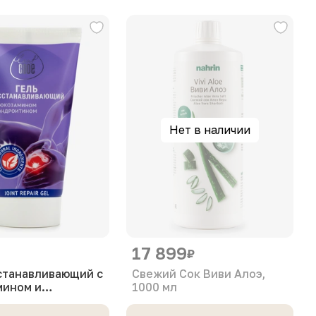
Нет в наличии
17 899
₽
станавливающий с
Свежий Сок Виви Алоэ,
мином и
1000 мл
тином 150 мл