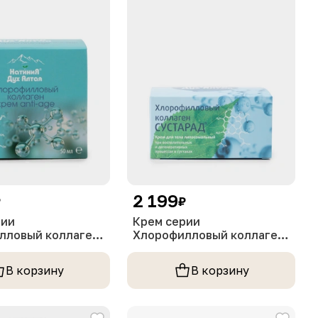
2 199
₽
₽
рии
Крем серии
лловый коллаген
Хлорофилловый коллаген
я Натиния, 50 мл
Дух Алтая Натиния, 150 мл
В корзину
В корзину