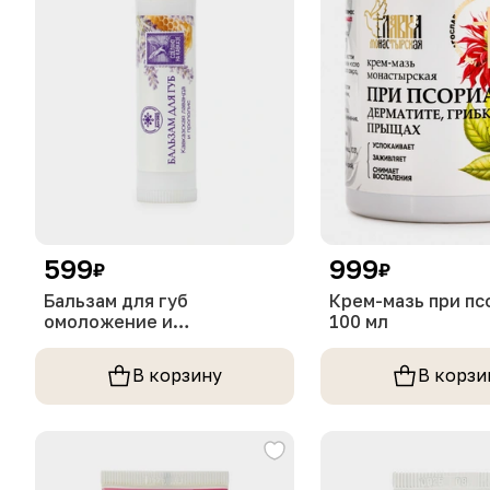
599
999
₽
₽
Бальзам для губ
Крем-мазь при пс
омоложение и
100 мл
восстановление
В корзину
В корзи