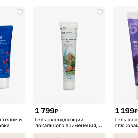
1 799
1 199
₽
₽
а телом и
Гель охлаждающий
Гель вос
овка
локального применения,
глюкоза
125 мл
хондрои