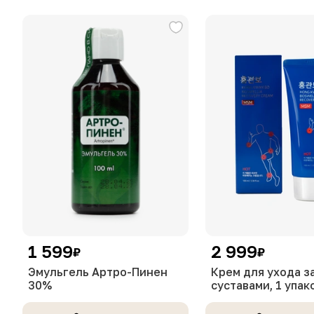
1 599
2 999
₽
₽
Эмульгель Артро-Пинен
Крем для ухода з
30%
суставами, 1 упак