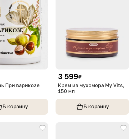
3 599
₽
ь При варикозе
Крем из мухомора My Vits,
150 мл
В корзину
В корзину