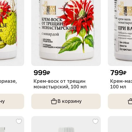
999
799
₽
₽
ориазе,
Крем-воск от трещин
Крем-маз
монастырский, 100 мл
100 мл
ну
В корзину