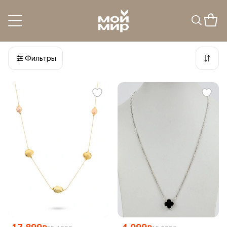
Колье и ожерелья серебро
8
товаров
Фильтры
17 899
4 099