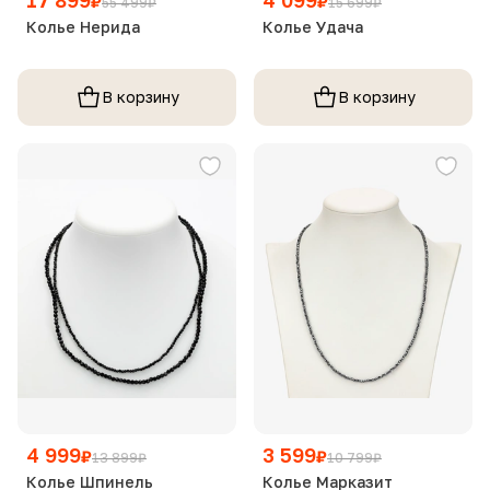
₽
₽
55 499
₽
15 699
₽
Колье Нерида
Колье Удача
В корзину
В корзину
4 999
3 599
₽
₽
13 899
₽
10 799
₽
Колье Шпинель
Колье Марказит