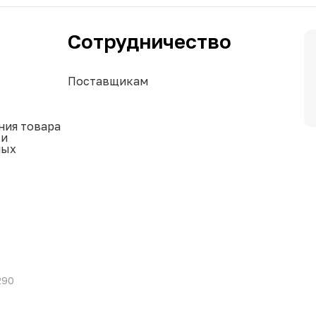
Сотрудничество
Поставщикам
ния товара
ки
ных
290