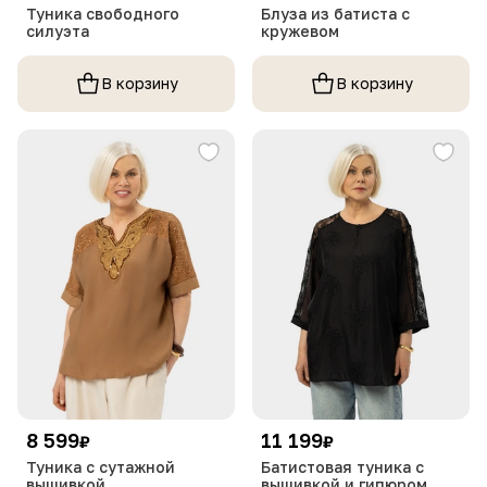
Туника свободного
Блуза из батиста с
силуэта
кружевом
В корзину
В корзину
8 599
11 199
₽
₽
Туника с сутажной
Батистовая туника с
вышивкой
вышивкой и гипюром