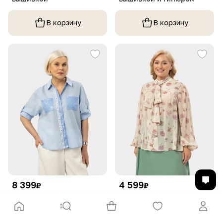
В корзину
В корзину
8 399
4 599
₽
₽
Рубашка батистовая с
Блуза с бантом и
пайетками
пышным рукавом