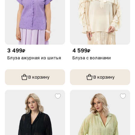
3 499
4 599
₽
₽
Блуза ажурная из шитья
Блуза с воланами
В корзину
В корзину