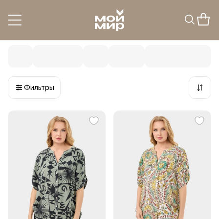
Блузы, рубашки, туники
440
товаров
Фильтры