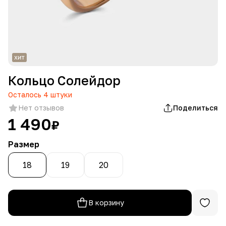
Кольцо Солейдор
Осталось
4
штуки
Нет отзывов
Поделиться
1 490
₽
Размер
18
19
20
В корзину