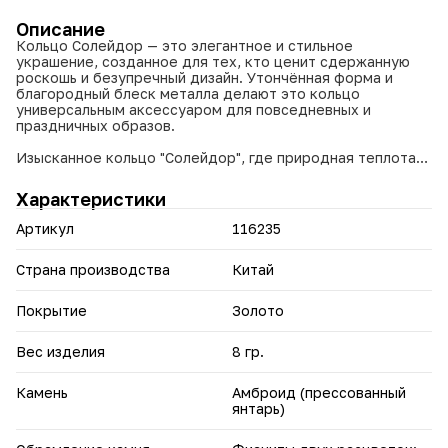
Описание
Кольцо Солейдор — это элегантное и стильное
украшение, созданное для тех, кто ценит сдержанную
роскошь и безупречный дизайн. Утончённая форма и
благородный блеск металла делают это кольцо
универсальным аксессуаром для повседневных и
праздничных образов.
Изысканное кольцо "Солейдор", где природная теплота
амброида (янтаря) гармонично сочетается с кристальным
блеском фианитов. Кроме того, тончайшее золотое
Характеристики
покрытие позволяет защитить украшения от коррозии и
повреждений, а также придает изделию больше блеска.
Артикул
116235
• Амброид - редкий природный материал с неповторимой
текстурой и тёплыми медово-янтарными оттенками
Страна производства
Китай
• Качественный материал — бижутерный сплав с
покрытием, устойчивым к потускнению
Покрытие
Золото
• Изящный дизайн: сочетание утончённых линий и блеска
фианитов делает украшения универсальными — они
подойдут как для повседневной носки, так и для особых
Вес изделия
8 гр.
случаев
• Универсальность — сочетается как с вечерними
Камень
Амброид (прессованный
нарядами, так и с повседневной одеждой
янтарь)
Идеально подходит в качестве подарка на день
рождения, юбилей, свидание или просто как знак