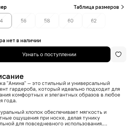
мер
Таблица размеров
4
56
58
60
62
ра нет в наличии
Узнать о поступлении
исание
ка "Амина" — это стильный и универсальный
ент гардероба, который идеально подходит для
ания комфортных и элегантных образов в любое
я года.
туральный хлопок обеспечивает мягкость и
тные ощущения при носке, делая тунику
льной для повседневного использования.
ника легко сочетать с различными брюками,
ми и аксессуарами, что позволяет создавать