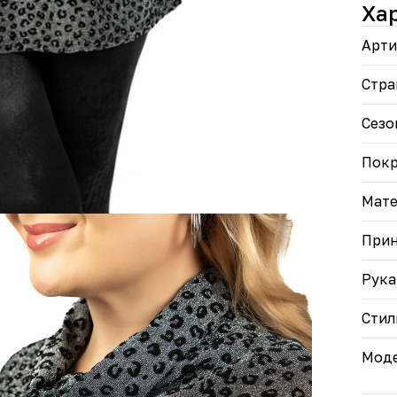
Ха
разн
• Эл
Арти
"Уль
хотя
комф
Стра
Туни
Сезо
свой
Пок
Мате
При
Рука
Стил
Моде