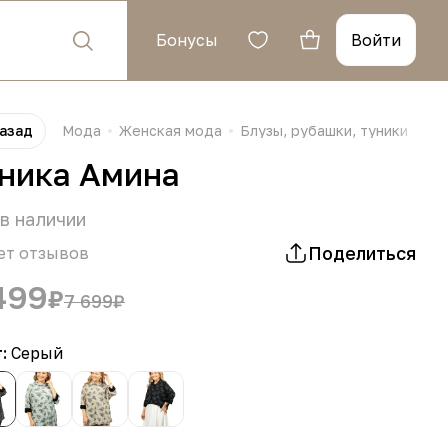
Бонусы
Войти
азад
Мода
Женская мода
Блузы, рубашки, туники
Ту
ника Амина
в наличии
Поделиться
ет отзывов
499
₽
7 699
₽
т:
Серый