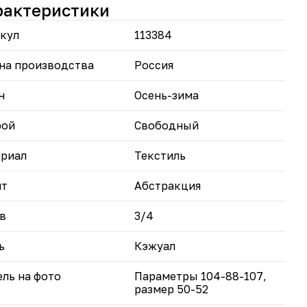
рактеристики
ообразные образы для любого повода.
егантный и современный дизайн делает тунику
кул
113384
яна" отличным выбором для женщин, которые
т выглядеть стильно и чувствовать себя
ортно.
на производства
Россия
ка "Амина" — это отличный способ добавить в
н
Осень-зима
 гардероб комфорт и элегантность.
рой
Свободный
риал
Текстиль
нт
Абстракция
в
3/4
ь
Кэжуал
ль на фото
Параметры 104-88-107,
размер 50-52