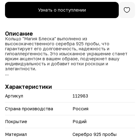
Узнать о поступлении
Описание
Кольцо "Магия Блеска" выполнено из
высококачественного серебра 925 пробы, что
гарантирует его долговечность, надежность и
гипоаллергенность. Это изысканное украшение станет
ярким акцентом в вашем образе, подчеркнет вашу
индивидуальность и добавит нотки роскоши и
элегантности.
Главным украшением кольца являются два великолепных
бесцветных муассанита круглой огранки диаметром 6,5
Характеристики
мм и 5 мм, оба с весом по 1,000 карата. Эти
искусственные камни славятся своим исключительным
Артикул
112983
блеском, прозрачностью и внутренним свечением,
сравнимым с бриллиантами. Их яркое сияние создает
эффект магии и притягательности, делая кольцо
Страна производства
Россия
особенно привлекательным для ценителей высокого
ювелирного искусства.
Покрытие
Родий
Дизайн кольца выполнен в элегантном стиле с
гармоничным расположением двух центральных
Материал
Серебро 925 пробы
муассанитов. В сочетании с аккуратной оправой и