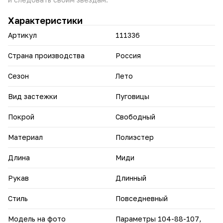
Эта воздушная и стильная туника российского
производства станет вашим любимым предметом
Характеристики
гардероба, идеально подходящим для создания
расслабленных и женственных образов.
Артикул
111336
Страна производства
Россия
Сезон
Лето
Вид застежки
Пуговицы
Покрой
Свободный
Материал
Полиэстер
Длина
Миди
Рукав
Длинный
Стиль
Повседневный
Модель на фото
Параметры 104-88-107,