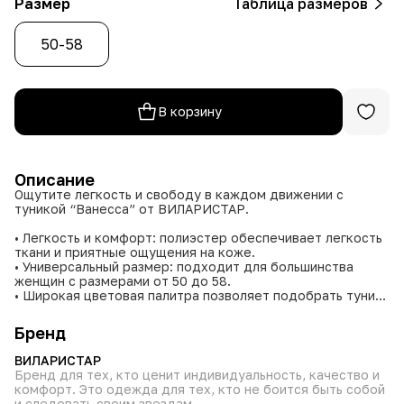
Размер
Таблица размеров
50-58
В корзину
Описание
Ощутите легкость и свободу в каждом движении с
туникой “Ванесса” от ВИЛАРИСТАР.
• Легкость и комфорт: полиэстер обеспечивает легкость
ткани и приятные ощущения на коже.
• Универсальный размер: подходит для большинства
женщин с размерами от 50 до 58.
• Широкая цветовая палитра позволяет подобрать тунику
под любое настроение и стиль.
• Легкость в уходе: полиэстер не мнется, легко
Бренд
стирается и быстро сохнет.
• Туника легко сочетается с леггинсами, джинсами,
ВИЛАРИСТАР
брюками, шортами, а также может носиться как
Бренд для тех, кто ценит индивидуальность, качество и
самостоятельное платье.
комфорт. Это одежда для тех, кто не боится быть собой
и следовать своим звездам.