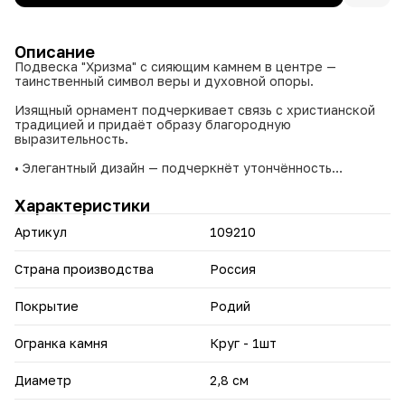
Описание
Подвеска "Хризма" с сияющим камнем в центре —
таинственный символ веры и духовной опоры.
Изящный орнамент подчеркивает связь с христианской
традицией и придаёт образу благородную
выразительность.
• Элегантный дизайн — подчеркнёт утончённость
владельца.
• Компактный размер — удобно носить ежедневно.
Характеристики
• Глубокий религиозный смысл — источник внутренней
силы.
Артикул
109210
Подвеска станет отличным подарком для близких,
подчеркивающим их духовные ценности и веру. Она
Страна производства
Россия
будет служить напоминанием о важности внутреннего
мира и поддержки в трудные моменты жизни.
Покрытие
Родий
Огранка камня
Круг - 1шт
Диаметр
2,8 см