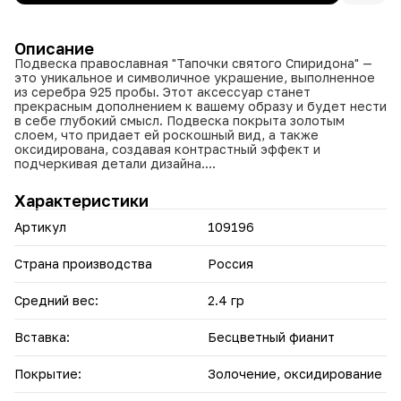
Описание
Подвеска православная "Тапочки святого Спиридона" —
это уникальное и символичное украшение, выполненное
из серебра 925 пробы. Этот аксессуар станет
прекрасным дополнением к вашему образу и будет нести
в себе глубокий смысл. Подвеска покрыта золотым
слоем, что придает ей роскошный вид, а также
оксидирована, создавая контрастный эффект и
подчеркивая детали дизайна.
Вставка из бесцветного фианита добавляет
индивидуальности и блеска данной подвеске, делая ее
Характеристики
еще более привлекательной и заметной. Подвеска
унисекс, что означает, что она подходит как мужчинам,
Артикул
109196
так и женщинам, позволяя владельцу выразить свою
индивидуальность и веру.
Страна производства
Россия
Оксидирование серебра — это специальный химический
процесс, в результате которого на поверхности серебра
Средний вес:
2.4 гр
образуется защитная пленка. Эта пленка не только
придает серебру привлекательный цвет, но и защищает
его от воздействия внешней среды, что делает изделие
Вставка:
Бесцветный фианит
долговечным и устойчивым к износу. Средний вес
подвески составляет 2.4 грамма, что обеспечивает
Покрытие:
Золочение, оксидирование
комфортное ношение на протяжении всего дня.