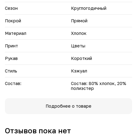
подчеркивает женственность.
Трикотажные горловина и манжеты придают тунике
Сезон
Круглогодичный
элегантности и завершенности.
Туника Татьяна - это ваш стильный компаньон для любого
Покрой
Прямой
случая!
Создавайте яркие образы и чувствуйте себя уверенно в
Материал
Хлопок
любом месте и в любое время.
Принт
Цветы
Рукав
Короткий
Стиль
Кэжуал
Состав:
Состав: 80% хлопок, 20%
полиэстер
Подробнее о товаре
Отзывов пока нет