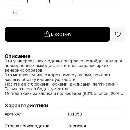
60
В корзину
Описание
Эта универсальная модель прекрасно подойдет как для
повседневных выходов, так и для создания ярких
вечерних образов.
Эта модная туника с короткими рукавами, придаст
вашему образу индивидуальности.
Носите ее с брюками, юбками, джинсами, леггинсами -
Татьяна всегда будет уместна!
Мягкая ткань из хлопка и полиэстера (80% хлопок, 20%
полиэстер) приятна к телу и обеспечивает комфорт в
течение всего дня.
Характеристики
Стильный кэжуал - идеальный вариант для повседневной
носки, создаст комфортный и модный образ.
Артикул
101050
Офисный стиль, строгий дизайн и лаконичный крой
сделают ее прекрасным выбором для работы.
Удлиненный силуэт скрывает недостатки фигуры и
Страна производства
Киргизия