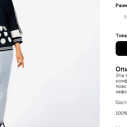
Раз
5
Това
Оп
Эта 
комф
повс
нефо
Сост
100%
прия
идеальный