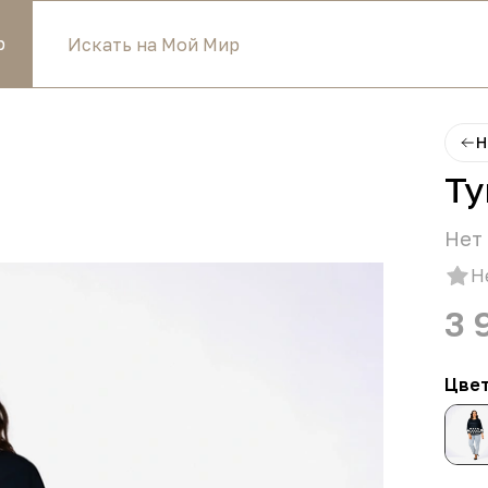
р
Н
Ту
Нет 
Н
3 
Цве