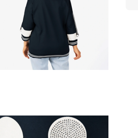
Стир
Суши
Избе
Позвольте себе 
в этой прекрасной тунике!
Сост
Прои
Разм
Цвет