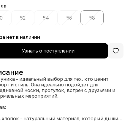
мер
0
52
54
56
58
ра нет в наличии
Узнать о поступлении
исание
туника - идеальный выбор для тех, кто ценит
орт и стиль. Она идеально подойдет для
едневной носки, прогулок, встреч с друзьями и
рмальных мероприятий.
ав:
 хлопок - натуральный материал, который дышит,
тен к телу, не вызывает раздражения. Хлопок -
 выбор для теплой погоды, он отлично