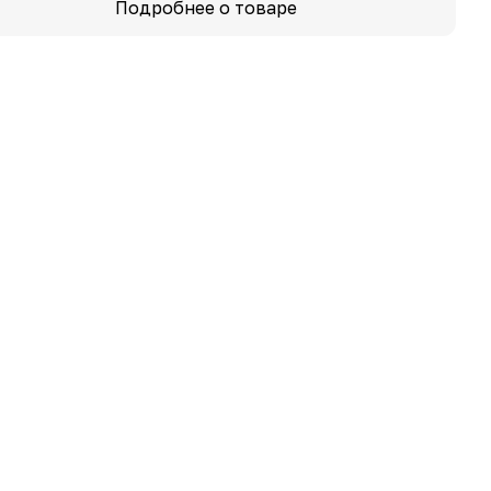
Подробнее о товаре
ать при температуре 30-40 градусов.
ть в расправленном виде.
гать отбеливания.
чувствовать себя комфортно и стильно
ав: 100% хлопок
зводитель: Россия.
ер: 50,52,54,56,58.
: черный, синий, серый, кофейный.