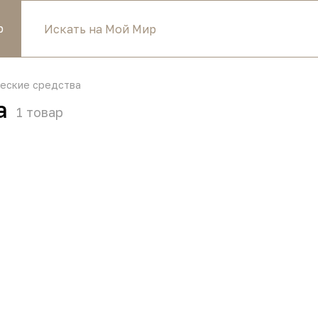
р
еские средства
а
1
товар