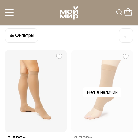
Гольфы
2
товара
Фильтры
Нет в наличии
3 599
2 399