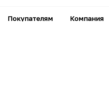
Покупателям
Компания
Прямой эфир
О нас
Акции
Ведущие
Бренды
Контакты
Доставка и оплата
Вакансии
Возврат и обмен
Условия приобрете
Гарантии и обязательства
Политика обработ
Печатные издания
персональных дан
Есть вопросы? Звоните:
8 800 707 50 25
© 2013-
2026
. ООО «Хом Шоппинг Раша»
ОГРН 1137746372