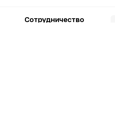
Сотрудничество
Поставщикам
ния товара
ки
ных
290