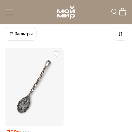
Ложка, фигурка, и др.
1
товар
Фильтры
799