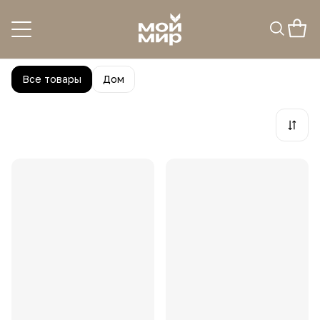
Lefard
2
товара
Все товары
Дом