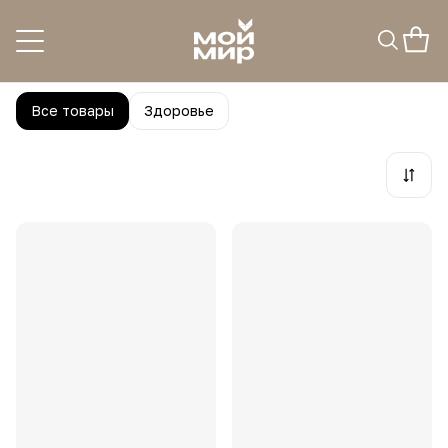
Парафарм
32
товара
Все товары
Здоровье