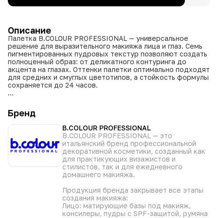
Описание
Палетка B.COLOUR PROFESSIONAL — универсальное
решение для выразительного макияжа лица и глаз. Семь
пигментированных пудровых текстур позволяют создать
полноценный образ: от деликатного контуринга до
акцента на глазах. Оттенки палетки оптимально подходят
для средних и смуглых цветотипов, а стойкость формулы
сохраняется до 24 часов.
• Объединяет 7 средств: хайлайтер, румяна, тени, пудру,
бронзер, контуринг и скульптор.
Бренд
• Пигментированные текстуры легко тушуются без пятен
и полос.
B.COLOUR PROFESSIONAL
• Стойкость покрытия достигает 24 часов без потери
B.COLOUR PROFESSIONAL — это
интенсивности оттенка.
итальянский бренд профессиональной
• Позволяет выполнить профессиональное
декоративной косметики, созданный как
моделирование лица за 10 минут.
для практикующих визажистов и
• Рекомендована профессиональными визажистами как
стилистов, так и для ежедневного
базовый инструмент в косметичке.
домашнего макияжа.
Практичный формат палетки экономит место и время,
Продукция бренда закрывает все этапы
обеспечивая безупречный результат в любой ситуации.
создания макияжа:
Лицо: матирующие базы под макияж,
консилеры, пудры с SPF-защитой, румяна