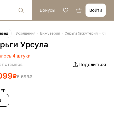
Бонусы
Войти
азад
Украшения
Бижутерия
Серьги бижутерия
Серьг
рьги Урсула
алось
4
штуки
Поделиться
ет отзывов
099
₽
6 699
₽
мер
1