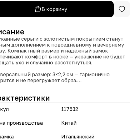
В корзину
исание
канные серьги с золотистым покрытием станут
ным дополнением к повседневному и вечернему
зу. Компактный размер и надёжный замок
печивают комфорт в носке — украшение не будет
ощать ухо и случайно расстегнуться.
иверсальный размер: 3×2,2 см — гармонично
рится и не перегружает образ.
едний вес 22 г — оптимальное сочетание ощутимой
дности и комфорта при ношении.
рактеристики
лотистое покрытие — сохраняет эстетичный вид и
тается с разными стилями одежды.
кул
117532
альянский замок — надёжная фиксация,
мизирует риск потери украшения.
на производства
Китай
тичный выбор для тех, кто ценит утончённость и
циональность.
замка
Итальянский