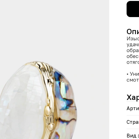
Оп
Изыс
удач
обра
обес
отяг
• Ун
смот
• Ср
соли
Ха
• Зо
соче
Арти
• Ит
мини
Стра
Прак
функ
Вид 