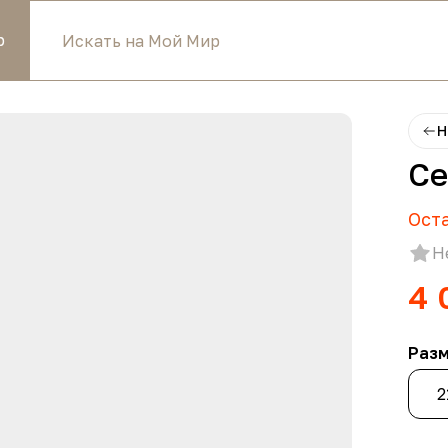
р
Н
Се
Ост
Н
4 
Раз
2