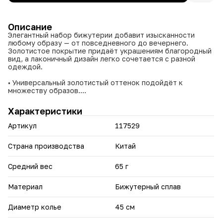
Описание
Элегантный набор бижутерии добавит изысканности
любому образу — от повседневного до вечернего.
Золотистое покрытие придаёт украшениям благородный
вид, а лаконичный дизайн легко сочетается с разной
одеждой.
• Универсальный золотистый оттенок подойдёт к
множеству образов.
• Колье длиной 45 см удачно подчёркивает линию шеи.
• Компактные серьги‑пусеты (2×1,3 см) не утяжеляют
Характеристики
образ и комфортны в носке.
• Лёгкий вес набора (65 г) обеспечивает удобство при
Артикул
117529
длительном ношении.
• Бижутерный сплав устойчив к повседневным
воздействиям и долго сохраняет внешний вид.
Страна производства
Китай
Идеальный вариант для подарка или пополнения
Средний вес
65 г
собственной коллекции украшений.
Материал
Бижутерный сплав
Диаметр колье
45 см