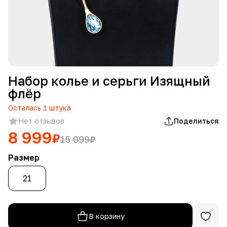
Набор колье и серьги Изящный
флёр
Осталась
1
штука
Нет отзывов
Поделиться
8 999
₽
15 099
₽
Размер
21
В корзину