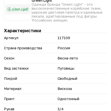
Green Light
ощущения, лёгкость и драпируемость ткани.
Одежда бренда "Green Light" - это
• Нарядный дизайн придаёт образу утончённость и
высококачественные корейские ткани,
элегантность.
широкая цветовая палитра и идеальные
• Универсальный крой гармонично сочетается с разными
лекала, адаптированные под фигуры
низами — юбками, брюками, джинсами.
Российских женщин.
• Подходит для создания образов на разные случаи: от
офисных до вечерних.
Характеристики
• Хорошо держит форму, не выглядит дёшево даже при
активном ношении.
Артикул
117109
• Легко вписывается в многослойные комплекты —
отлично смотрится под жакетами и кардиганами.
Страна производства
Россия
Создайте эффектный образ с нарядной блузкой Green
Light: она станет настоящей изюминкой вашего
гардероба и поможет подчеркнуть индивидуальный
Сезон
Весна-лето
стиль.
Вид застежки
Пуговицы
Покрой
Свободный
Материал
Вискоза
Принт
Однотонный
Рукав
3/4