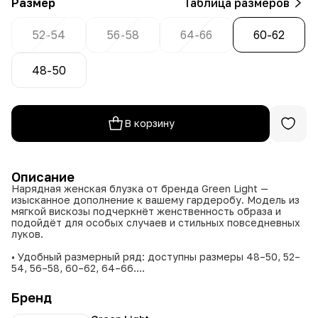
Размер
Таблица размеров
52-54
56-58
64-66
60-62
48-50
В корзину
Описание
Нарядная женская блузка от бренда Green Light —
изысканное дополнение к вашему гардеробу. Модель из
мягкой вискозы подчеркнёт женственность образа и
подойдёт для особых случаев и стильных повседневных
луков.
• Удобный размерный ряд: доступны размеры 48–50, 52–
54, 56–58, 60–62, 64–66.
• Восемь цветовых решений на выбор: белый, зелёный,
коралловый, морская волна, пудровый, синий, сиреневый,
Бренд
фиолетовый.
• 100% вискоза обеспечивает приятные тактильные