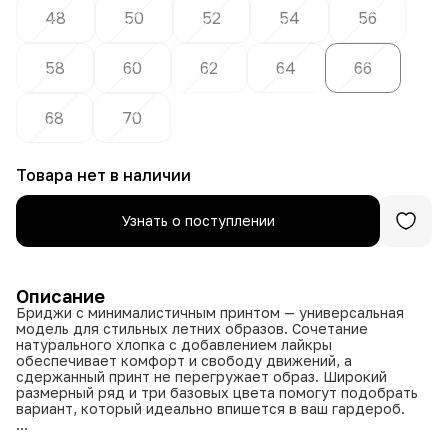
48
50
52
54
56
58
60
62
64
66
68
70
Товара нет в наличии
Узнать о поступлении
Описание
Бриджи с минималистичным принтом — универсальная
модель для стильных летних образов. Сочетание
натурального хлопка с добавлением лайкры
обеспечивает комфорт и свободу движений, а
сдержанный принт не перегружает образ. Широкий
размерный ряд и три базовых цвета помогут подобрать
вариант, который идеально впишется в ваш гардероб.
• Широкий размерный ряд: доступны размеры от 48 до