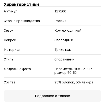
70 — подойдёт для разных типов фигуры.
Характеристики
• Три цвета на выбор: бордовый, синий и чёрный.
• Состав 95 % хлопка / 5 % лайкры гарантирует комфорт,
Артикул
117160
воздухопроницаемость и эластичность.
• Минималистичный принт легко сочетается с разными
верхами и подходит для создания лаконичных образов.
Страна производства
Россия
• Эластичная ткань не стесняет движений — идеально для
прогулок и активного отдыха.
Сезон
Круглогодичный
• Практичная модель подходит для тёплой погоды и
длительных прогулок.
Покрой
Свободный
Создайте удобные и стильные летние образы — бриджи с
минималистичным принтом станут незаменимой частью
Материал
Трикотаж
вашего гардероба.
Стиль
Спортивный
Модель на фото
Параметры 105-85-115,
размер 50-52
Состав
95% хлопок, 5% лайкра
Подробнее о товаре