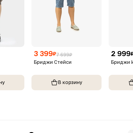
3 399
2 999
₽
7 699
₽
Бриджи Стейси
Бриджи 
ну
В корзину