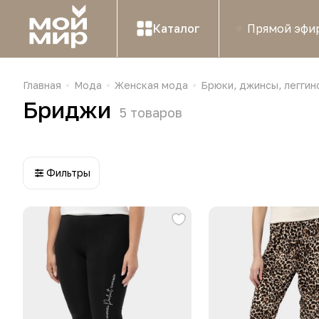
Каталог
Прямой эфи
Главная
Мода
Женская мода
Брюки, джинсы, леггин
Бриджи
5
товаров
Фильтры