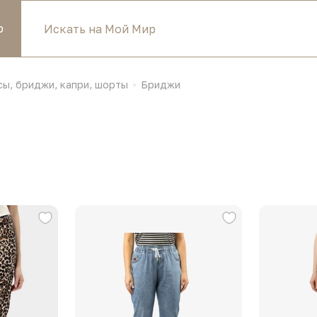
р
сы, бриджи, капри, шорты
Бриджи