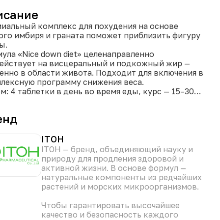
исание
иальный комплекс для похудения на основе
ого имбиря и граната поможет приблизить фигуру
ы.
ула «Nice down diet» целенаправленно
ействует на висцеральный и подкожный жир —
енно в области живота. Подходит для включения в
лексную программу снижения веса.
м: 4 таблетки в день во время еды, курс — 15–30
.
енд
ленаправленное жиросжигание —
метоксифлавон в составе чёрного имбиря
ьшает подкожный и висцеральный жир (в т. ч. при
ITOH
24–30).
ITOH — бренд, объединяющий науку и
учшение липидного обмена — жир из пищи
природу для продления здоровой и
льзуется для энергии, а не откладывается про
активной жизни. В основе формул —
с.
натуральные компоненты из редчайших
стемное действие — эллаговая кислота (из
растений и морских микроорганизмов.
ракта граната) снижает общий процент жира и
лицеридов.
Чтобы гарантировать высочайшее
еньшение объёмов — заметное сокращение талии и
качество и безопасность каждого