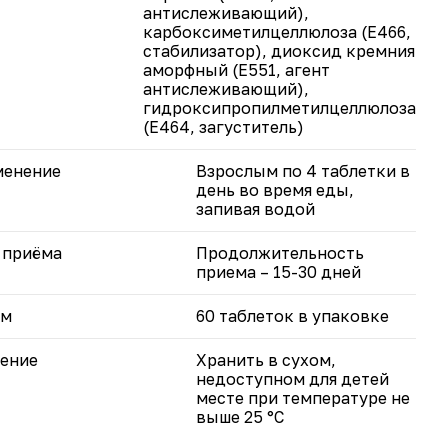
антислеживающий),
карбоксиметилцеллюлоза (Е466,
стабилизатор), диоксид кремния
аморфный (Е551, агент
антислеживающий),
гидроксипропилметилцеллюлоза
(Е464, загуститель)
менение
Взрослым по 4 таблетки в
день во время еды,
запивая водой
 приёма
Продолжительность
приема – 15-30 дней
ём
60 таблеток в упаковке
ение
Хранить в сухом,
недоступном для детей
месте при температуре не
выше 25 °С