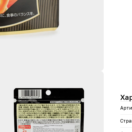
живо
отёк
• Ко
помо
• Ко
улуч
сосу
• Уд
полн
Откр
кажд
БАД.
прим
Ха
Арти
Стра