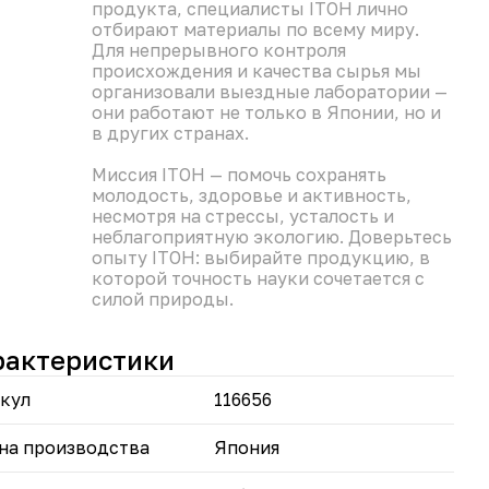
та за счёт вывода излишков жидкости и снижения
продукта, специалисты ITOH лично
ов.
отбирают материалы по всему миру.
нтроль аппетита — подавляет чувство голода,
Для непрерывного контроля
гая придерживаться плана питания.
происхождения и качества сырья мы
мплексная польза — очищает организм от токсинов,
организовали выездные лаборатории —
шает кровообращение, поддерживает здоровье
они работают не только в Японии, но и
дов.
в других странах.
обная форма приёма — 60 таблеток хватает на
ый курс (15–30 дней).
Миссия ITOH — помочь сохранять
молодость, здоровье и активность,
ойте путь к стройности с «Новой Я» — пусть
несмотря на стрессы, усталость и
ый день приближает вас к идеальной форме.
неблагоприятную экологию. Доверьтесь
опыту ITOH: выбирайте продукцию, в
 Не является лекарственным средством. Перед
которой точность науки сочетается с
енением проконсультируйтесь с врачом.
силой природы.
рактеристики
кул
116656
на производства
Япония