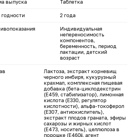
а выпуска
Таблетка
 годности
2 года
ивопоказания
Индивидуальная
непереносимость
компонентов,
беременность, период
лактации, детский
возраст
ав
Лактоза, экстракт корневищ
черного имбиря, кукурузный
крахмал, комплексная пищевая
добавка (бета-циклодекстрин
(Е459, стабилизатор), лимонная
кислота (Е330, регулятор
кислотности), альфа-токоферол
(Е307, антиокислитель),
экстракт плодов граната, эфиры
сахарозы и жирных кислот
(Е473, носитель), целлюлоза в
порошке (Е460ii, агент