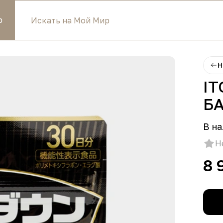
р
Н
IT
Б
В на
Н
8 