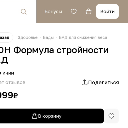
Бонусы
Войти
азад
Здоровье
Бады
БАД для снижения веса
OH Формула стройности
АД
личии
Поделиться
ет отзывов
999
₽
В корзину