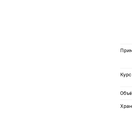
При
Курс
Объ
Хран