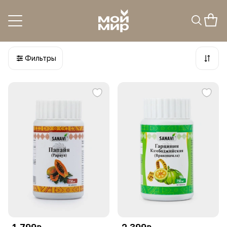
БАД для снижения веса
8
товаров
Фильтры
1 799
2 399