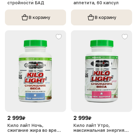
стройности БАД
аппетита, 60 капсул
В корзину
В корзину
2 999
2 999
₽
₽
Кило лайт Ночь,
Кило лайт Утро,
сжигание жира во время
максимальная энергия с
сна, 1 упаковка
минимумом калорий, 1