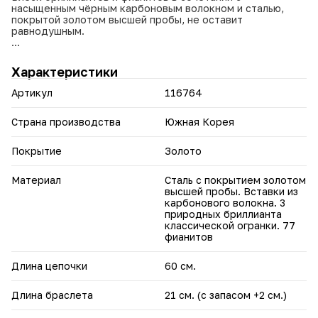
насыщенным чёрным карбоновым волокном и сталью,
покрытой золотом высшей пробы, не оставит
равнодушным.
• Контрастное сочетание чёрного карбона и стали с
золотым покрытием.
Характеристики
• 3 бриллианта классической огранки в комплекте.
• 77 фианитов круглой огранки — для ослепительного
Артикул
116764
блеска.
• Элементы комплекта гармонично сочетаются, но могут
использоваться отдельно.
Страна производства
Южная Корея
Покрытие
Золото
Материал
Сталь с покрытием золотом
высшей пробы. Вставки из
карбонового волокна. 3
природных бриллианта
классической огранки. 77
фианитов
Длина цепочки
60 см.
Длина браслета
21 см. (с запасом +2 см.)