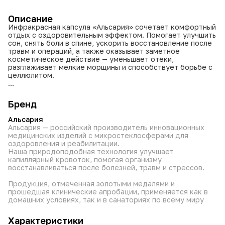
Описание
Инфракрасная капсула «Альсария» сочетает комфортный
отдых с оздоровительным эффектом. Помогает улучшить
сон, снять боли в спине, ускорить восстановление после
травм и операций, а также оказывает заметное
косметическое действие — уменьшает отёки,
разглаживает мелкие морщины и способствует борьбе с
целлюлитом.
• Размер 160×180 см — подходит для комфортного
размещения.
Бренд
• Зелёный цвет — создаёт успокаивающую атмосферу.
• Оздоровительное воздействие: поддерживает
Альсария
сердечно‑сосудистую и нервную системы, помогает при
Альсария — российский производитель инновационных
радикулите, остеохондрозе, межпозвоночной грыже и
медицинских изделий с микростеклосферами для
других состояниях.
оздоровления и реабилитации.
• Косметический эффект: улучшает цвет лица, уменьшает
Наша природоподобная технология улучшает
отёки и проявления целлюлита.
капиллярный кровоток, помогая организму
• Бактерицидные свойства наполнителя — повышают
восстанавливаться после болезней, травм и стрессов.
сопротивляемость инфекциям.
• Противоаллергические свойства — безопасна для
Продукция, отмеченная золотыми медалями и
людей с аллергией и заболеваниями дыхательных путей.
прошедшая клинические апробации, применяется как в
• Комплектация: изделие, инструкция, упаковка.
домашних условиях, так и в санаториях по всему миру
Подарите себе здоровый сон и заботу о теле с
Характеристики
инфракрасной капсулой «Альсария».