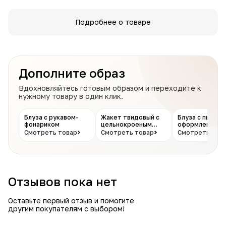
Подробнее о товаре
Дополните образ
Вдохновляйтесь готовым образом и переходите к
нужному товару в один клик.
Блуза с рукавом-
Жакет твидовый с
Блуза с пышны
фонариком
цельнокроеным
оформленным
рукавом
рукавом
Смотреть товар
Смотреть товар
Смотреть тов
Отзывов пока нет
Оставьте первый отзыв и помогите
другим покупателям с выбором!