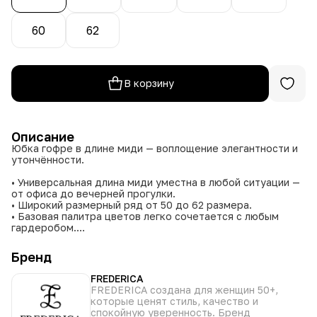
60
62
В корзину
Описание
Юбка гофре в длине миди — воплощение элегантности и
утончённости.
• Универсальная длина миди уместна в любой ситуации —
от офиса до вечерней прогулки.
• Широкий размерный ряд от 50 до 62 размера.
• Базовая палитра цветов легко сочетается с любым
гардеробом.
• Высокая посадка акцентирует талию, визуально
корректирует фигуру.
Бренд
• Плиссировка добавляет динамики и лёгкости, делает
образ женственным.
FREDERICA
FREDERICA создана для женщин 50+,
Дополните свой гардероб плиссированной юбкой от
которые ценят стиль, качество и
бренда FREDERICA— создавайте изысканные образы с
спокойную уверенность. Бренд