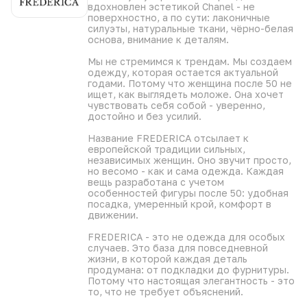
минимальными усилиями.
вдохновлен эстетикой Chanel - не
поверхностно, а по сути: лаконичные
силуэты, натуральные ткани, чёрно-белая
основа, внимание к деталям.
Мы не стремимся к трендам. Мы создаем
одежду, которая остается актуальной
годами. Потому что женщина после 50 не
ищет, как выглядеть моложе. Она хочет
чувствовать себя собой - уверенно,
достойно и без усилий.
Название FREDERICA отсылает к
европейской традиции сильных,
независимых женщин. Оно звучит просто,
но весомо - как и сама одежда. Каждая
вещь разработана с учетом
особенностей фигуры после 50: удобная
посадка, умеренный крой, комфорт в
движении.
FREDERICA - это не одежда для особых
случаев. Это база для повседневной
жизни, в которой каждая деталь
продумана: от подкладки до фурнитуры.
Потому что настоящая элегантность - это
то, что не требует объяснений.