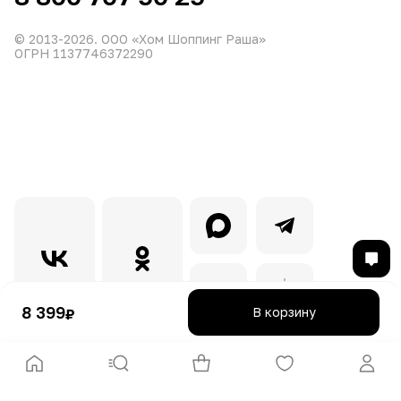
© 2013-
2026
. ООО «Хом Шоппинг Раша»
ОГРН 1137746372290
8 399
В корзину
₽