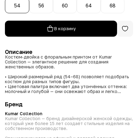
54
56
60
64
68
В корзину
Описание
Костюм‑двойка с флоральным принтом от Kumar
Collection — элегантное решение для создания
женственных образов.
• Широкий размерный ряд (54–68) позволяет подобрать
костюм для разных типов фигуры.
• Цветовая палитра включает два утончённых оттенка:
молочный и голубой — они освежают образ и легко
комбинируются с аксессуарами.
• Флоральный принт придаёт модели лёгкость и
Бренд
романтичность, делая образ более выразительным.
• Универсальный крой костюма подходит для разных
Kumar Collection
случаев — от повседневных выходов до неформальных
Kumar Collection — бренд дизайнерской женской одежды,
встреч.
который уже более 15 лет создаёт стильные изделия на
• Комплект создаёт завершённый образ без
собственном производстве.
необходимости подбирать дополнительные элементы
одежды.