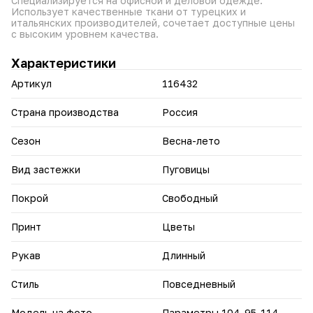
Специализируется на офисной и деловой одежде.
Использует качественные ткани от турецких и
Добавьте костюм‑двойку Kumar Collection в гардероб —
итальянских производителей, сочетает доступные цены
воплотите идеи элегантных и стильных образов.
с высоким уровнем качества.
Характеристики
Артикул
116432
Страна производства
Россия
Сезон
Весна-лето
Вид застежки
Пуговицы
Покрой
Свободный
Принт
Цветы
Рукав
Длинный
Стиль
Повседневный
Модель на фото
Параметры 104-95-114,