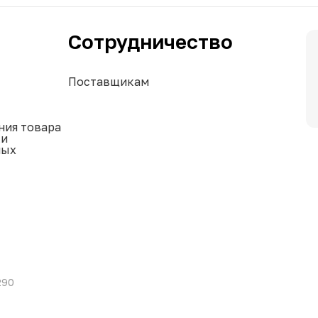
Сотрудничество
Поставщикам
ния товара
ки
ных
290