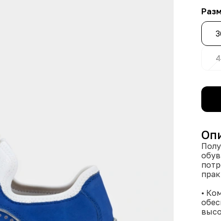
Раз
3
4
Оп
Полу
обув
потр
прак
• Ко
обес
высо