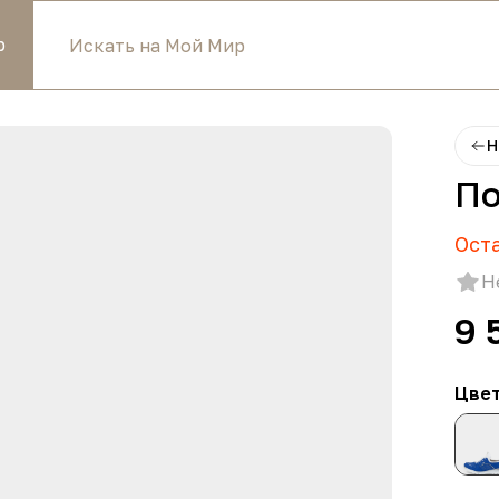
р
Н
По
Ост
Н
9 
Цве