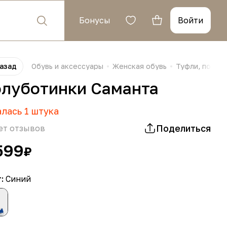
Бонусы
Войти
азад
Обувь и аксессуары
Женская обувь
Туфли, полуб
луботинки Саманта
алась
1
штука
Поделиться
ет отзывов
599
₽
т:
Синий