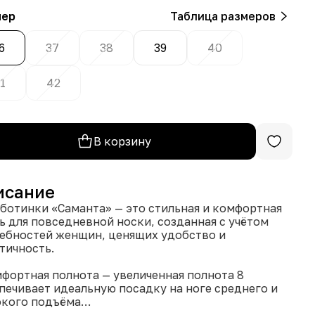
мер
Таблица размеров
6
37
38
39
40
1
42
В корзину
исание
ботинки «Саманта» — это стильная и комфортная
ь для повседневной носки, созданная с учётом
ебностей женщин, ценящих удобство и
тичность.
мфортная полнота — увеличенная полнота 8
печивает идеальную посадку на ноге среднего и
кого подъёма