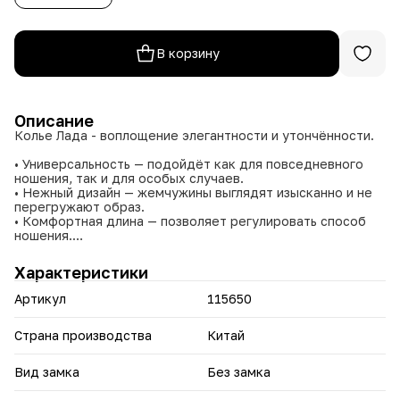
В корзину
Описание
Колье Лада - воплощение элегантности и утончённости.
• Универсальность — подойдёт как для повседневного
ношения, так и для особых случаев.
• Нежный дизайн — жемчужины выглядят изысканно и не
перегружают образ.
• Комфортная длина — позволяет регулировать способ
ношения.
• Прочный бижутерный сплав — обеспечивает
долговечность и устойчивость к износу.
Характеристики
Идеальный выбор для тех, кто ценит утончённость и
Артикул
115650
хочет добавить в свой гардероб нотку изысканности.
Страна производства
Китай
Вид замка
Без замка