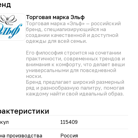
енд
ой" с богатой цветочной палитрой
айте в спальне атмосферу королевской нежности,
Торговая марка Эльф
динавской чистоты или восточной
Торговая марка «Эльф» — российский
ственности. Комплект идеально подходит для
бренд, специализирующийся на
вного спального места, гостевой комнаты или
создании качественной и доступной
рка, привнося в интерьер законченность, цвет и
одежды для всей семьи.
ту о качестве сна.
Его философия строится на сочетании
практичности, современных трендов и
внимания к комфорту, что делает вещи
универсальными для повседневной
носки.
Бренд предлагает широкий размерный
ряд и разнообразную палитру, помогая
каждому найти свой идеальный образ.
рактеристики
кул
115409
на производства
Россия