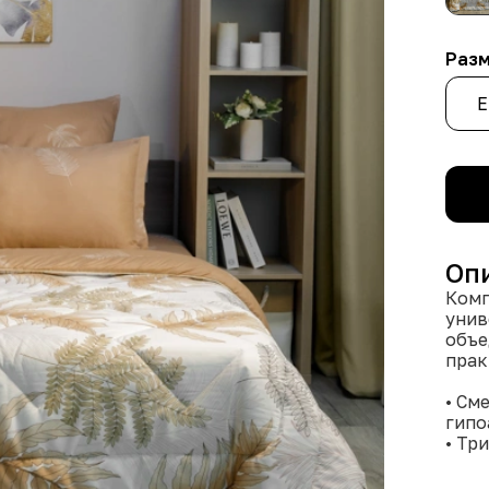
Раз
Е
Оп
Комп
унив
объе
прак
• См
гипо
• Тр
точн
• Эк