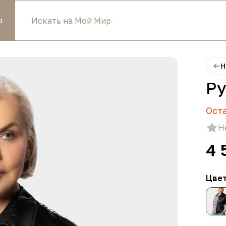
р
Н
Ру
Ост
Н
4 
Цве