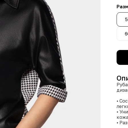
Раз
5
6
Оп
Руба
диза
• Со
легк
• Ун
кожа
• Ра