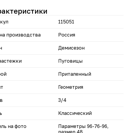
еров.
едставлена в разнообразной цветовой палитре:
рактеристики
й, бежевый.
кул
115051
чный выбор для женщин, ценящих оригинальность
обство в одежде больших размеров.
на производства
Россия
н
Демисезон
застежки
Пуговицы
рой
Приталенный
нт
Геометрия
в
3/4
ь
Классический
ль на фото
Параметры 96-76-96,
размер 48