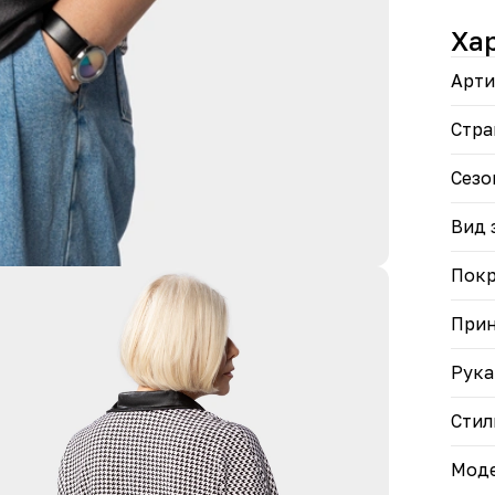
разм
• Пр
Ха
белы
Арти
Отли
и уд
Стра
Сезо
Вид 
Пок
При
Рука
Стил
Моде