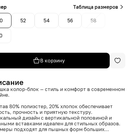
мер
Таблица размеров
0
52
54
56
58
0
В корзину
исание
шка колор-блок — стиль и комфорт в современном
йне.
став 80% полиэстер, 20% хлопок обеспечивает
ость, прочность и приятную текстуру.
икальный дизайн с вертикальной половиной и
ными вставками идеален для стильных образов.
змеры подходят для пышных форм больших