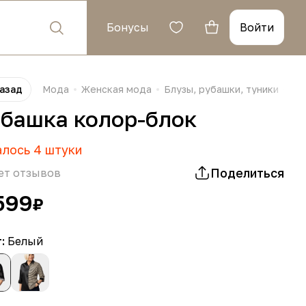
Бонусы
Войти
азад
Мода
Женская мода
Блузы, рубашки, туники
Бл
башка колор-блок
алось
4
штуки
Поделиться
ет отзывов
599
₽
т:
Белый