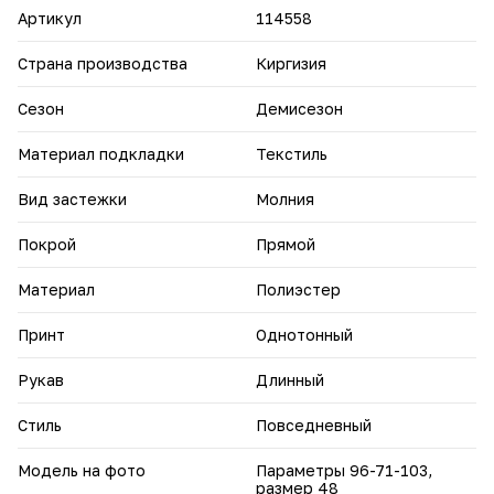
на улице, и для городских прогулок.
Артикул
114558
Этот костюм — холст для ваших модных экспериментов.
Страна производства
Киргизия
Сезон
Демисезон
Материал подкладки
Текстиль
Вид застежки
Молния
Покрой
Прямой
Материал
Полиэстер
Принт
Однотонный
Рукав
Длинный
Стиль
Повседневный
Модель на фото
Параметры 96-71-103,
размер 48