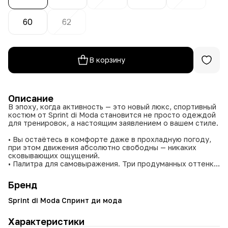
60
62
В корзину
Описание
В эпоху, когда активность — это новый люкс, спортивный
костюм от Sprint di Moda становится не просто одеждой
для тренировок, а настоящим заявлением о вашем стиле.
• Вы остаётесь в комфорте даже в прохладную погоду,
при этом движения абсолютно свободны — никаких
сковывающих ощущений.
• Палитра для самовыражения. Три продуманных оттенка
— сиреневый, тёмно-синий, оливковый — позволяют
подобрать вариант под любое настроение и стиль.
Бренд
• Идеальная гармония с телом. Шесть размеров — это не
просто выбор, а гарантия безупречной посадки.
Sprint di Moda Спринт ди мода
• Чистые линии, лаконичные швы, функциональные
карманы — каждая деталь работает на комфорт и стиль.
Характеристики
• Костюм одинаково хорош и для активных тренировок