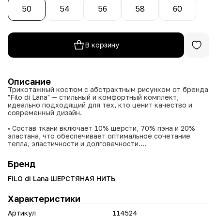
50
54
56
58
60
В корзину
Описание
Трикотажный костюм с абстрактным рисунком от бренда
"Filo di Lana" — стильный и комфортный комплект,
идеально подходящий для тех, кто ценит качество и
современный дизайн.
• Состав ткани включает 10% шерсти, 70% пэна и 20%
эластана, что обеспечивает оптимальное сочетание
тепла, эластичности и долговечности.
• Размерный ряд 50, 52, 54, 56, 58, 60 позволяет
подобрать вариант, подходящий по фигуре.
Бренд
• Абстрактный рисунок придаёт костюму оригинальность
и современный художественный акцент.
FILO di Lana ШЕРСТЯНАЯ НИТЬ
Этот трикотажный костюм станет отличным выбором для
Характеристики
создания стильного, комфортного образа в
повседневной жизни.
Артикул
114524