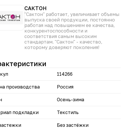
тичность материала гарантируют комфортную
дку по фигуре
САКТОН
ильный акцент: Шерстяная текстура добавляет
"Сактон" работает, увеличивает объемы
зу уют и элегантность
выпуска своей продукции, постоянно
работая над повышением ее качества,
ой юбке вы будете чувствовать себя тепло,
конкурентоспособности и
ьно и уверенно в любой ситуации!
соответствия самым высоким
стандартам. "Сактон" - качество,
которому доверяют поколения!
рактеристики
кул
114266
на производства
Россия
н
Осень-зима
риал подкладки
Текстиль
застежки
Без застёжки