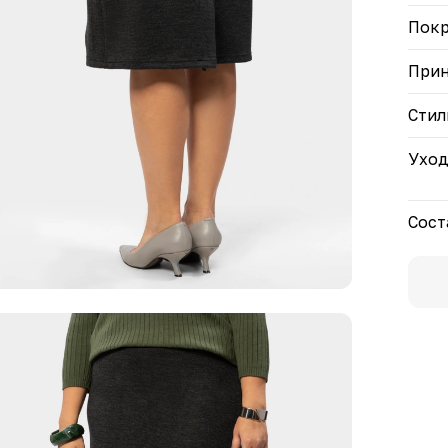
Пок
При
Стил
Ухо
Сост