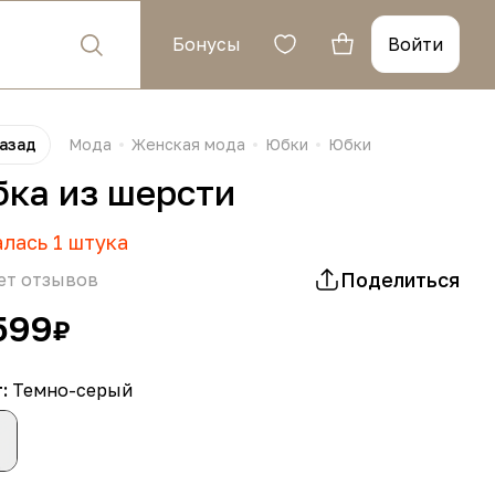
Бонусы
Войти
азад
Мода
Женская мода
Юбки
Юбки
ка из шерсти
алась
1
штука
Поделиться
ет отзывов
599
₽
т:
Темно-серый