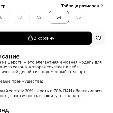
мер
Таблица размеров
8
50
52
54
56
В корзину
исание
 из шерсти — это элегантная и уютная модель для
дного сезона, которая сочетает в себе
сический дизайн и современный комфорт.
евые преимущества:
плый состав: 30% шерсть и 70% ПАН обеспечивают
орт, эластичность и защиту от холода
иверсальность: Классический темно-серый цвет
о сочетается с любым верхом
енд
еальная посадка: Продуманный крой и