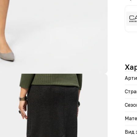
элас
поса
• Ст
обра
В эт
стил
Ха
Арти
Стра
Сезо
Мате
Вид 