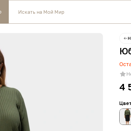
р
Н
Юб
Ост
Н
4 
Цве