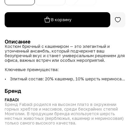
В корзину
Описание
Костюм брючный с кашемиром — это элегантный и
утонченный ансамбль, который подчеркнет ваш
безупречный вкус и станет универсальным решением для
офиса, важных встреч или особых мероприятий.
Ключевые преимущества:
• Элитный состав: 20% кашемир, 10% шерсть мериноса,
40% акрил, 30% полиэстер — сочетание материалов
обеспечивает невероятную мягкость, тепло и легкость,
Бренд
сохраняя безупречный внешний вид.
• Идеальная посадка: Размеры 48-50, 52-54, 56-58
FABADI
подходят для разных типов фигур, а продуманный крой
Бренд Fabadi родился на высоком плато в окружении
подчеркивает силуэт.
горных хребтов и массивов, среди бескрайних степей
• Практичность: Костюм не мнется, сохраняет форму
Монголии. В продукции бренда используется шерсть
после носки и не требует сложного ухода.
местных животных (верблюжья, кашемир и мериносовая)
только самого высокого качества.
В этом костюме вы будете чувствовать себя уверенно,
стильно и комфортно на любом мероприятии!