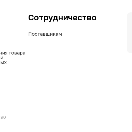
Сотрудничество
Поставщикам
ния товара
ки
ных
290