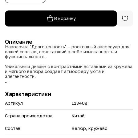
В корзину
Описание
Наволочка "Драгоценность" – роскошный аксессуар для
вашей спальни, сочетающий в себе изысканность и
функциональность.
Уникальный дизайн с контрастными вставками из кружева
и мягкого велюра создает атмосферу уюта и
элегантности.
Уникальные свойства:
Характеристики
• Двусторонний дизайн – велюровая изнанка для
комфорта и кружевной лицевой слой для красоты
Артикул
113408
• Потайная молния – аккуратный внешний вид и
надежная фиксация подушки
• Премиальные материалы – сочетание нежного велюра
Страна производства
Китай
и ажурного кружева
• Гипоаллергенный состав – безопасность для
Состав
Велюр, кружево
чувствительной кожи
• Усиленные швы – долговечность при частом