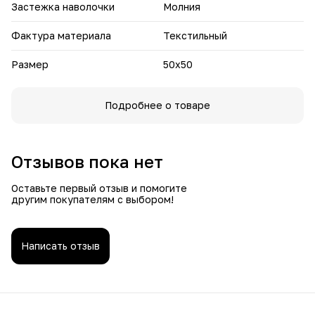
использовании
Застежка наволочки
Молния
Создайте атмосферу роскоши в спальне с наволочкой
Фактура материала
Текстильный
"Драгоценность" – маленькая деталь с большим стилем!
Размер
50х50
Подробнее о товаре
Отзывов пока нет
Оставьте первый отзыв и помогите
другим покупателям с выбором!
Написать отзыв