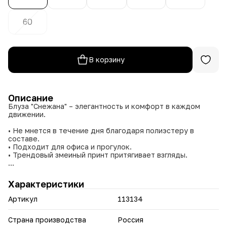
60
В корзину
Описание
Блуза "Снежана" – элегантность и комфорт в каждом
движении.
• Не мнется в течение дня благодаря полиэстеру в
составе.
• Подходит для офиса и прогулок.
• Трендовый змеиный принт притягивает взгляды.
Идеально сочетается с классическими брюками, юбками-
карандаш, а также джинсами.
Характеристики
Артикул
113134
Страна производства
Россия