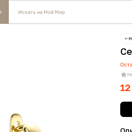
р
Н
Се
Ост
Н
12
Оп