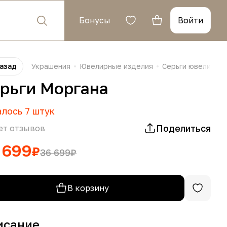
Бонусы
Войти
азад
Украшения
Ювелирные изделия
Серьги ювелирны
рьги Моргана
алось
7
штук
Поделиться
ет отзывов
 699
₽
36 699
₽
В корзину
исание