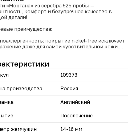
ги «Моргана» из серебра 925 пробы —
антность, комфорт и безупречное качество в
ой детали!
евые преимущества:
поаллергенность: покрытие nickel-free исключает
ражение даже для самой чувствительной кожи.
чная работа: ювелирная сборка гарантирует
льную посадку, прочность и уникальность.
рактеристики
алансированный вес: продуманная конструкция
ттягивает мочку уха даже при длительной носке.
кул
109373
иверсальность: классический дизайн из серебра
пробы подходит к повседневным и вечерним
зам.
на производства
Россия
лговечность: серебро не тускнеет со временем и
аняет благородный блеск.
замка
Английский
вьте в свою коллекцию украшение, которое
рытие
Позолочение
еркнет ваш вкус без компромиссов в комфорте!
етр жемчужин
14-16 мм