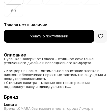
60
Товара нет в наличии
Узнать о поступлении
Описание
Рубашка "Валери" от Lomara – стильное сочетание
утонченного дизайна и повседневного комфорта.
• Комфорт в носке – оптимальное сочетание хлопка и
вискозы обеспечивает приятные тактильные ощущения и
воздухопроницаемость
• Стильная палитра – модные цветовые решения
подчеркнут вашу индивидуальность
• Практичность – износостойкие материалы сохраняют
форму и цвет после множества стирок
Бренд
• Универсальность – удачно дополнит как деловой, так и
casual-образ
Lomara
Бренд LOMARA был назван в честь города Ломар в
Идеальный выбор для тех, кто ценит качественные вещи