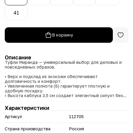
41
В корзину
Описание
Туфли Миранда — универсальный выбор для деловых и
повседневных образов.
• Верх и подклад из экокожи обеспечивают
долговечность и комфорт.
• Увеличенная полнота (8) гарантирует плотную и
удобную посадку.
• Высота каблука 3,5 см создает элегантный силуэт без
потери комфорта.
• Комфортная стелька снижает усталость при длительной
Характеристики
носке.
Артикул
112705
Миранда сочетает стиль и комфорт, создавая
уверенность и удобство в любой ситуации.
Страна производства
Россия