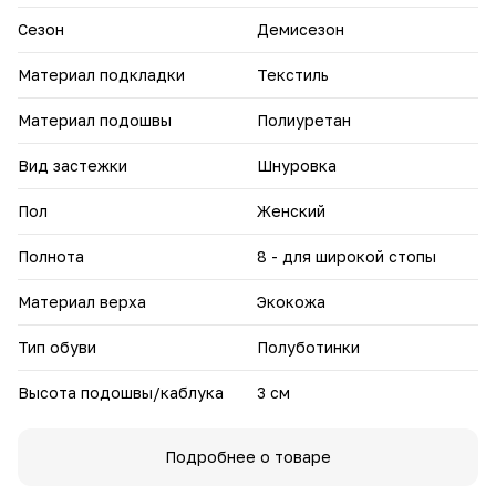
"Бэлла" сочетает комфорт и стиль, обеспечивая
Сезон
Демисезон
уверенность и удобство в любой ситуации.
Материал подкладки
Текстиль
Материал подошвы
Полиуретан
Вид застежки
Шнуровка
Пол
Женский
Полнота
8 - для широкой стопы
Материал верха
Экокожа
Тип обуви
Полуботинки
Высота подошвы/каблука
3 см
Подробнее о товаре