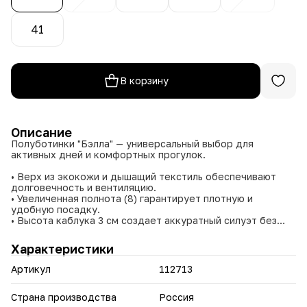
41
В корзину
Описание
Полуботинки "Бэлла" — универсальный выбор для
активных дней и комфортных прогулок.
• Верх из экокожи и дышащий текстиль обеспечивают
долговечность и вентиляцию.
• Увеличенная полнота (8) гарантирует плотную и
удобную посадку.
• Высота каблука 3 см создает аккуратный силуэт без
потери комфорта.
• Функциональная шнуровка позволяет регулировать
Характеристики
посадку по индивидуальным предпочтениям.
• Облегченная подошва снижает усталость при
Артикул
112713
длительной носке.
• Комфортная стелька поддерживает ногу в течение
всего дня.
Страна производства
Россия