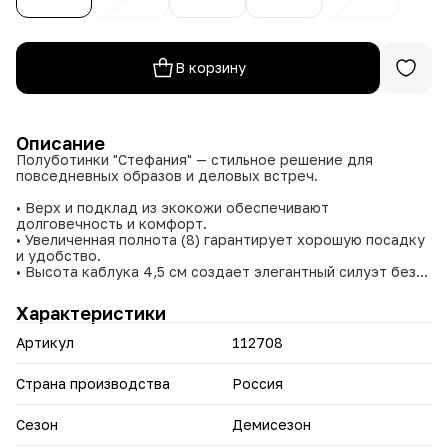
В корзину
Описание
Полуботинки "Стефания" — стильное решение для
повседневных образов и деловых встреч.
• Верх и подклад из экокожи обеспечивают
долговечность и комфорт.
• Увеличенная полнота (8) гарантирует хорошую посадку
и удобство.
• Высота каблука 4,5 см создает элегантный силуэт без
потери комфорта.
• Облегченная подошва снижает усталость при
Характеристики
длительной носке.
• Комфортная стелька поддерживает ногу в течение
Артикул
112708
всего дня.
• Легкая подошва обеспечивает удобство при движении.
Страна производства
Россия
"Стефания" — это сочетание стиля и комфорта, которое
подчеркнет вашу уверенность и обеспечит удобство в
Сезон
Демисезон
любой ситуации.