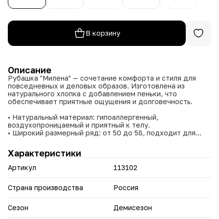
В корзину
Описание
Рубашка "Милена" — сочетание комфорта и стиля для
повседневных и деловых образов. Изготовлена из
натурального хлопка с добавлением пеньки, что
обеспечивает приятные ощущения и долговечность.
• Натуральный материал: гипоаллергенный,
воздухопроницаемый и приятный к телу.
• Широкий размерный ряд: от 50 до 58, подходит для
разных фигур и обеспечивает комфортную посадку.
• Многообразие цветов: позволяет выбрать подходящий
Характеристики
оттенок для любого настроения и образа.
• Универсальный дизайн: легко сочетается с различными
Артикул
113102
стилями — от классики до casual.
• Простота ухода: сохраняет внешний вид после
многократных стирок.
Страна производства
Россия
Рубашка "Милена" — ваш надежный выбор для
Сезон
Демисезон
комфортных и стильных будней.